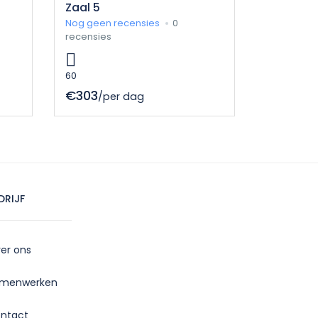
Zaal 5
Nog geen recensies
0
recensies
60
€303
/per dag
DRIJF
er ons
menwerken
ntact