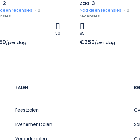
l 2
Zaal 3
geen recensies
0
Nog geen recensies
0
nsies
recensies
50
85
50
€350
/per dag
/per dag
ZALEN
BE
Feestzalen
Ov
Evenementzalen
Sa
Vergaderzalen
Co