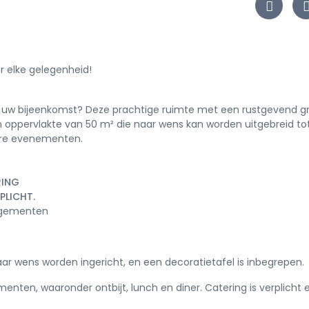
r elke gelegenheid!
or uw bijeenkomst? Deze prachtige ruimte met een rustgevend g
en oppervlakte van 50 m² die naar wens kan worden uitgebreid to
tere evenementen.
RING
PLICHT.
angementen
ar wens worden ingericht, en een decoratietafel is inbegrepen.
enten, waaronder ontbijt, lunch en diner. Catering is verplicht 