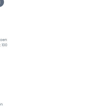
roen
t 100
en